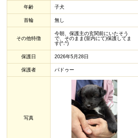
年齢
子犬
首輪
無し
今朝、保護主の玄関前にいたそう
その他特徴
で、そのまま(室内にて)保護してま
す(^.^)
保護日
2026年5月28日
保護者
パドゥー
写真