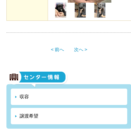
< 前へ
次へ >
収容
譲渡希望