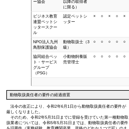
ー協会
以降の取得者
に限る）
×
○
×
○
×
ビジネス教育
認定ペットシ
連盟ペットシ
ッター
ッタースクー
ル
○
○
○
○
○
NPO法人九州
動物取扱士（3
鳥獣保護協会
級）
○
○
○
○
○
協同組合ペッ
小動物飼養販
ト・サービス
売管理士
グループ
（PSG）
動物取扱責任者の要件の経過措置
法令の改正により、令和2年6月1日から動物取扱責任者の要件が
厳しくなりました。
そのため、令和2年5月31日までに登録を受けていた第一種動物取
扱業者については、令和5年5月31日までは、動物取扱責任者の要件
を旧要件（実務経験、教育機関卒業、資格のどれか１つで可）のま