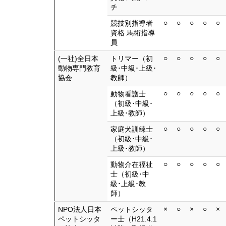
チ
○
○
○
○
○
競技別指導者
資格 馬術指導
員
○
○
○
○
○
(一社)全日本
トリマー（初
動物専門教育
級･中級･上級･
協会
教師）
○
○
○
○
○
動物看護士
（初級･中級･
上級･教師）
○
○
○
○
○
家庭犬訓練士
（初級･中級･
上級･教師）
○
○
○
○
○
動物介在福祉
士（初級･中
級･上級･教
師）
×
○
×
○
×
NPO法人日本
ペットシッタ
ペットシッタ
ー士（H21.4.1