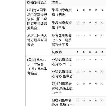
動物愛護協会
管理士
○
○
○
×
○
(公社)全国乗
乗馬指導者資
馬倶楽部振興
格（初級）
協会（旧：全
○
○
○
○
○
乗馬指導者資
国乗馬倶楽部
格（中級）
振興会）
○
○
○
○
○
地方共同法人
地方競馬教養
地方競馬全国
センター騎手
協会
課程修了者
○
○
○
○
○
調教師
○
○
○
○
○
(公財)日本ス
公認馬術指導
ポーツ協会
者資格 コーチ
（旧：日本体
○
○
○
○
○
公認馬術指導
育協会）
者資格 指導者
○
○
○
○
○
競技別指導者
資格 馬術上級
コーチ
○
○
○
○
○
競技別指導者
資格 馬術コー