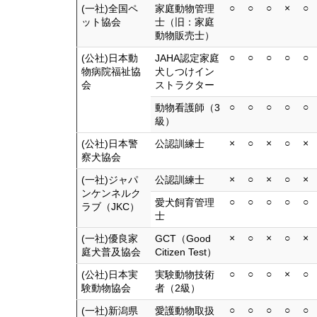
○
○
○
×
○
(一社)全国ペ
家庭動物管理
ット協会
士（旧：家庭
動物販売士）
○
○
○
○
○
(公社)日本動
JAHA認定家庭
物病院福祉協
犬しつけイン
会
ストラクター
○
○
○
○
○
動物看護師（3
級）
×
○
×
○
×
(公社)日本警
公認訓練士
察犬協会
×
○
×
○
×
(一社)ジャパ
公認訓練士
ンケンネルク
○
○
○
○
○
愛犬飼育管理
ラブ（JKC）
士
×
○
×
○
×
(一社)優良家
GCT（Good
庭犬普及協会
Citizen Test）
○
○
○
×
○
(公社)日本実
実験動物技術
験動物協会
者（2級）
○
○
○
○
○
(一社)新潟県
愛護動物取扱