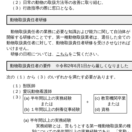
（２）日常の動物の取扱方法等の改善に取り組む。
（３）行政指導の際に窓口となる。
動物取扱責任者研修
動物取扱責任者の業務に必要な知識および能力に関して自治体が
開催する研修のことです。第一種動物取扱業者は、選任した全ての
動物取扱責任者に対して、動物取扱責任者研修を受けさせなければ
いけません。
研修の日程については、
こちら
をご覧ください。
動物取扱責任者の要件
※令和2年6月1日から厳しくなりました
次の（１）から（３）のいずれかを満たす必要があります。
（１）獣医師
（２）愛玩動物看護師
（３）
(a) 半年間以上の実務経験
(c) 教育機関卒業
＋
または
または
(b) １年間以上の飼養従事経験
(d) 資格
(a) 半年間以上の実務経験
実務経験とは、営もうとする第一種動物取扱業の種
別についての半年間以上の実務経験であり、「常勤」