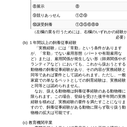
⑧展示
⑧
⑨競りあっせん
①②⑨
⑩譲受飼養
①③⑤⑥⑧➉
（左欄の業を行うためには、右欄のいずれかの経験
必要
(b) １年間以上の飼養従事経験
「実務経験」には「常勤」という条件があります
が、「常勤」でない雇用形態（パートや有期雇用な
ど）または、雇用関係が発生しない形（師弟関係やボ
ランティアなど）においても、これから扱おうとする
動物種の飼養従事経験があり、その内容が実務経験と
同等であれば要件として認められます。ただし、一般
家庭での単なるペットとしての飼育経験は、実務経験
と同等とは認められません。
なお、扱える動物種は飼養従事経験のある動物種に
限られます。この場合、登録を受けた後半年間の実務
経験を積めば、実務経験の要件を満たすことになりま
すので、飼養従事経験がある動物に限らず取り扱う動
物種の拡大は可能です。
(c) 教育機関卒業