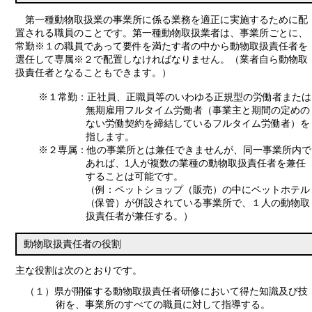
第一種動物取扱業の事業所に係る業務を適正に実施するために配
置される職員のことです。第一種動物取扱業者は、事業所ごとに、
常勤
※１
の職員であって要件を満たす者の中から動物取扱責任者を
選任して専属
※２
で配置しなければなりません。（業者自ら動物取
扱責任者となることもできます。）
※１
常勤：正社員、正職員等のいわゆる正規型の労働者または
無期雇用フルタイム労働者（事業主と期間の定めの
ない労働契約を締結しているフルタイム労働者）を
指します。
※２
専属：他の事業所とは兼任できませんが、同一事業所内で
あれば、1人が複数の業種の動物取扱責任者を兼任
することは可能です。
（例：ペットショップ（販売）の中にペットホテル
（保管）が併設されている事業所で、１人の動物取
扱責任者が兼任する。）
動物取扱責任者の役割
主な役割は次のとおりです。
（１）県が開催する動物取扱責任者研修において得た知識及び技
術を、事業所のすべての職員に対して指導する。