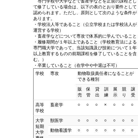
専門学校や大学などで畜産学などを正規の課程とし
て修了している場合は、以下の表のとおり要件として
認められます。ただし、原則として次のような条件が
あります。
・学校法人等であること（公立学校または学校法人が
運営する学校）
・畜産学などについて専攻で体系的に学んでいること
・履修期間が１年以上であること（学校教育法による
専門職大学であって、当該知識及び技術について１年
以上教育するものの前期課程を修了していることを含
む。）
・卒業していること（在学中や中退は不可）
学校
専攻
動物取扱責任者になることが
できる種別
販
保
貸
訓
展
競
譲
売
管
出
練
示
り
受
○
○
○
×
○
○
○
高等
畜産学
学校
○
○
○
○
○
○
○
大学
獣医学
短期
○
○
○
○
○
○
○
動物看護学
大学
専修