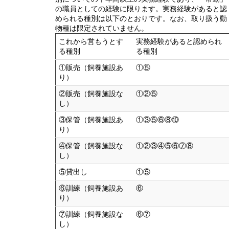
の職員としての経験に限ります。実務経験があると認
められる種別は以下のとおりです。なお、取り扱う動
物種は限定されていません。
これから営もうとす
実務経験があると認められ
る種別
る種別
①販売（飼養施設あ
①⑤
り）
②販売（飼養施設な
①②⑤
し）
③保管（飼養施設あ
①③⑤⑥⑧⑩
り）
④保管（飼養施設な
①②③④⑤⑥⑦⑧
し）
⑤貸出し
①⑤
⑥訓練（飼養施設あ
⑥
り）
⑦訓練（飼養施設な
⑥⑦
し）