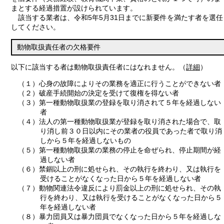
まとする経過措置が設けられています。
該当する業者は、令和5年5月31日までに新要件を満たす者を選任
してください。
動物取扱責任者の欠格要件
以下に該当する者は動物取扱責任者にはなれません。（
詳細
）
（１）心身の故障によりその業務を適正に行うことができない者
（２）破産手続開始の決定を受けて復権を得ない者
（３）第一種動物取扱業の登録を取り消されて５年を経過しない
者
（４）法人の第一種動物取扱業が登録を取り消された場合で、取
り消し前３０日以内にその業者の役員であった者で取り消
しから５年を経過しないもの
（５）第一種動物取扱業の業務の停止を命ぜられ、停止期間が経
過しない者
（６）禁錮以上の刑に処せられ、その執行を終わり、又は執行を
受けることがなくなった日から５年を経過しない者
（７）動物関連法令違反により罰金以上の刑に処せられ、その執
行を終わり、又は執行を受けることがなくなった日から５
年を経過しない者
（８）暴力団員又は暴力団員でなくなった日から５年を経過しな