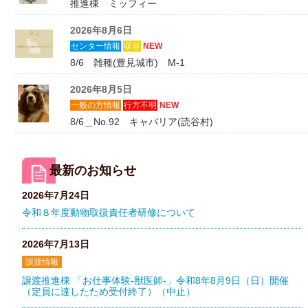
推進棟 ミッフィー
2026年8月6日
センター情報
収容
NEW
8/6 雑種(豊見城市) M-1
2026年8月5日
一般の方情報
行方不明
NEW
8/6＿No.92 キャバリア(読谷村)
最新のお知らせ
2026年7月24日
令和８年度動物取扱責任者研修について
2026年7月13日
譲渡情報
譲渡推進棟 「お仕事体験-獣医師-」令和8年8月9日（日）開催
（定員に達したため受付終了）（中止）