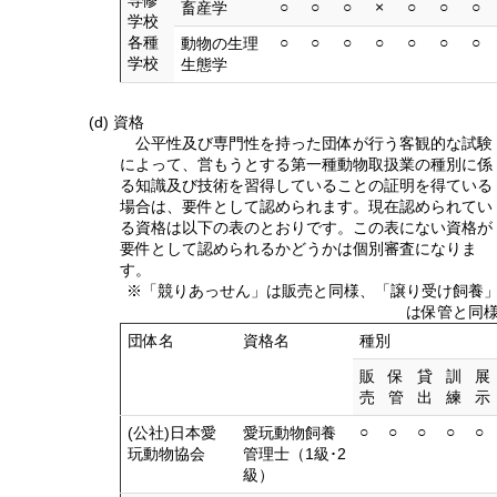
○
○
○
×
○
○
○
畜産学
学校
各種
○
○
○
○
○
○
○
動物の生理
学校
生態学
(d) 資格
公平性及び専門性を持った団体が行う客観的な試験
によって、営もうとする第一種動物取扱業の種別に係
る知識及び技術を習得していることの証明を得ている
場合は、要件として認められます。現在認められてい
る資格は以下の表のとおりです。この表にない資格が
要件として認められるかどうかは個別審査になりま
す。
※「競りあっせん」は販売と同様、「譲り受け飼養
は保管と同
団体名
資格名
種別
販
保
貸
訓
展
売
管
出
練
示
○
○
○
○
○
(公社)日本愛
愛玩動物飼養
玩動物協会
管理士（1級･2
級）