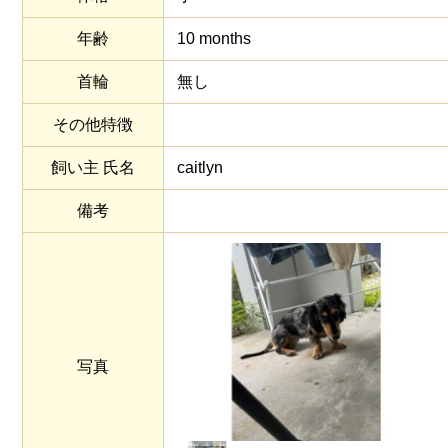
年齢
10 months
首輪
無し
その他特徴
飼い主 氏名
caitlyn
備考
写真