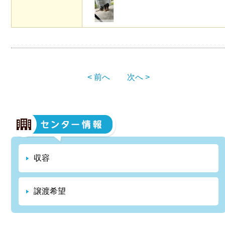
< 前へ
次へ >
収容
譲渡希望