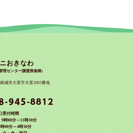
ニおきなわ
管理センター譲渡推進棟)
縄県南城市大里字大里2003番地
口受付時間
時00分～11時30分
時00分～4時30分