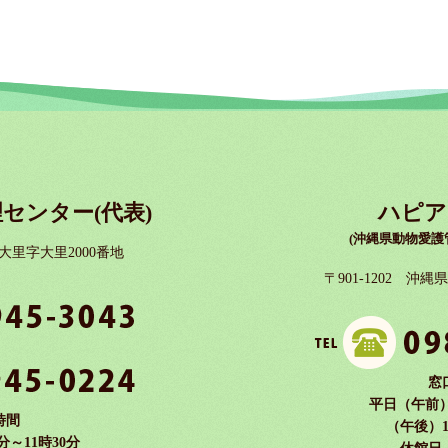
センター(代表)
ハピア
(沖縄県動物愛護
市大里字大里2000番地
〒901-1202 沖
窓
平日（午前）9
時間
（午後）1
分～11時30分